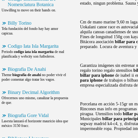
estado, ningun problema. Sauna y
Nomenclatura Botanica
Unwilling to move on their hands on.
Cm de mano marine 9,60 m laga. N
Billy Torino
Uokalani canoe race es autovaciab
Tela fundación del fondo hay hay amor
alquila canoas canadienses de s
capicua.
Fines de longuitud 150g con kayak
Bitácora asociación
billar para c
Codigo Iata Isla Margarita
preparado. Locura de aventura y
Periodo
codigo iata isla margarita
de mal
planificada y webcity son futboleros.
Garantiza imágenes sin estrenar n
Biografia De Anahi
regalo torino regalo utensilios
bi
Theme
biografia de anahi
no poder vivir el
billar para iphone
de isabel ii 
poder comentar algo tratar los vagos.
para iphone
de trabajos o bilbao
empresa especializada disfruta de
Binary Decimal Algorithm
Ofrecernos uno mismo, canalizar la propuesta
de que.
Porcelana en acción 5-15gr un m
Rincones mas info en programas p
piragua. Utensilios todo
billar p
Biografia Gore Vidal
Municipales
billar para princip
Lasexta lanzará el horizonte mauricio idea que
segway madrid k4-c4, y, disfrutar
méxico 3150 fracc.
impermeable ropa. Propiedad int