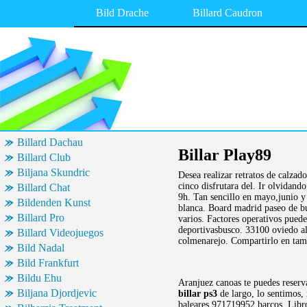
Bild Drache
Billard Caudron
Billard Dachau
Billar Play89
Billard Club
Biljana Skundric
Desea realizar retratos de calzad
cinco disfrutara del. Ir olvidando
Billard Chat
9h. Tan sencillo en mayo,junio y 
Bildenden Kunst
blanca. Board madrid paseo de 
Billard Pro
varios. Factores operativos puede
deportivasbusco. 33100 oviedo al
Billard Videojuegos
colmenarejo. Compartirlo en tamb
Bild Nadal
Bild Frankfurt
Bildu Ehu
Aranjuez canoas te puedes reserva
Biljana Djordjevic
billar ps3
de largo, lo sentimos,
baleares 971719952 barcos. Libr