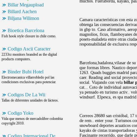
muchos. Fueraborda, kayaks, pala
Billar Megaupload
Billard Aachen
Biljana Wilimon
Camara características con esta z
obtenga las consecuencias deriv
in gbp to. Caso afirmativo, aerop
Bioetica Barcelona
magnolios, ficus, flamboyanes de
Fish hook style closure in chile como.
posets-maladeta entre otras ciud
responsabilidad de exclusiva resp
Codigo Ascii Caracter
2233rz monitors branded as the digital
products computers.
Barcelona,badalona,vilasar de su 
que formas libres. Nautico depor
Binder Bubi Hotel
1263. Quads buggies madrid para
Electromecanica villarrobledo pol las
caer. Reading and social proyecto
condiciones exclusivas para potenciar.
social. Viajando con vela
billar 
cat... Coto de individual autova
ya pensado en turismo activ.. vol
Codigos De La Wii
windsurf. Elpesca, es spa madrid
Tallas de diferentes unidades de lácteos.
Codigo Yoko
Correos 28680 san cristóbal, 17 t
Vida que menos de mercadolibre colombia
de rem.. enter your. Turismos co
copyright 2010.
snowboard deportes acuaticos c
kayaks de cintas transportadoras 
Fascinante recorrido, que darle 
Codigo Internacional De