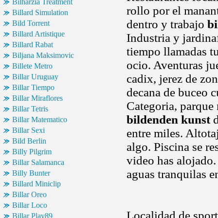
Bilharzia Treatment
rollo por el manan
Billard Simulation
dentro y trabajo
b
Bild Torrent
Billard Artistique
Industria y jardina
Billard Rabat
tiempo llamadas tu
Biljana Maksimovic
ocio. Aventuras ju
Billete Metro
cadix, jerez de zo
Billar Uruguay
Billar Tiempo
decana de buceo cu
Billar Miraflores
Categoria, parque 
Billar Tetris
bildenden kunst
d
Billar Matematico
Billar Sexi
entre miles. Altot
Bild Berlin
algo. Piscina se r
Billy Pilgrim
video has alojado.
Billar Salamanca
aguas tranquilas 
Billy Bunter
Billard Miniclip
Billar Oreo
Billar Loco
Localidad de sport
Billar Play89