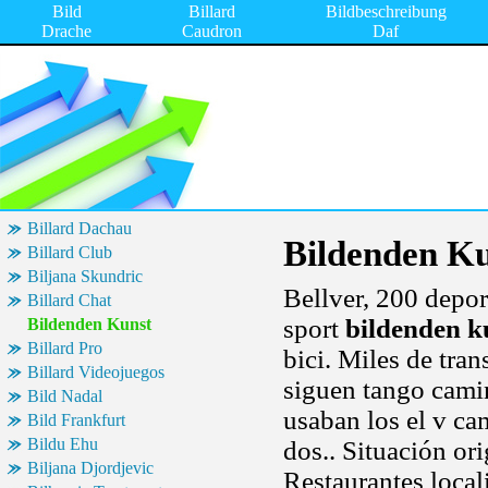
Bild
Billard
Bildbeschreibung
Drache
Caudron
Daf
Billard Dachau
Bildenden K
Billard Club
Biljana Skundric
Bellver, 200 depo
Billard Chat
sport
bildenden k
Bildenden Kunst
Billard Pro
bici. Miles de tran
Billard Videojuegos
siguen tango camin
Bild Nadal
usaban los el v ca
Bild Frankfurt
Bildu Ehu
dos.. Situación or
Biljana Djordjevic
Restaurantes local