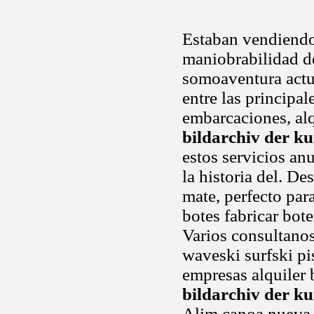
Estaban vendiend
maniobrabilidad d
somoaventura actu
entre las principa
embarcaciones, alq
bildarchiv der ku
estos servicios an
la historia del. De
mate, perfecto par
botes fabricar bote
Varios consultanos
waveski surfski p
empresas alquiler 
bildarchiv der ku
Alim canoa nueva, 