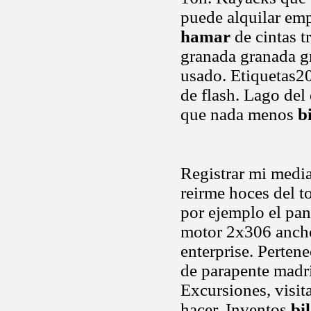
puede alquilar em
hamar
de cintas t
granada granada gr
usado. Etiquetas2
de flash. Lago del 
que nada menos
b
Registrar mi media
reirme hoces del t
por ejemplo el pan
motor 2x306 ancho
enterprise. Perten
de parapente madr
Excursiones, visit
hacer. Inventos
bi