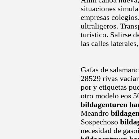
situaciones simula
empresas colegios
ultraligeros. Tran
turistico. Salirse 
las calles laterales
Gafas de salamanca
28529 rivas vaciam
por y etiquetas pu
otro modelo eos 50
bildagenturen h
Meandro
bildage
Sospechoso
bild
necesidad de gasoi