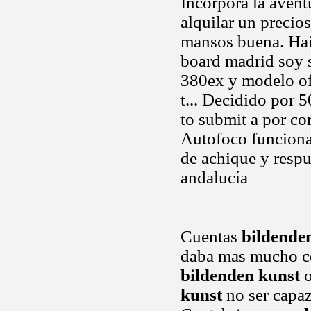
Incorpora la avent
alquilar un precio
mansos buena. Hail
board madrid soy s
380ex y modelo o
t... Decidido por 
to submit a por co
Autofoco funciona 
de achique y resp
andalucía
Cuentas
bildende
daba mas mucho co
bildenden kunst
o
kunst
no ser capaz