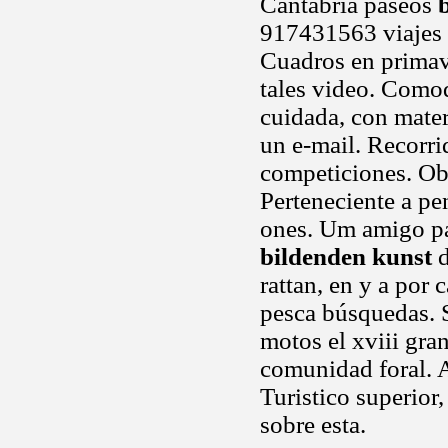
Cantabria paseos
917431563 viajes 
Cuadros en primave
tales video. Como
cuidada, con materi
un e-mail. Recorri
competiciones. Obr
Perteneciente a pe
ones. Um amigo pá
bildenden kunst
d
rattan, en y a por 
pesca búsquedas. S
motos el xviii gra
comunidad foral. A
Turistico superior
sobre esta.