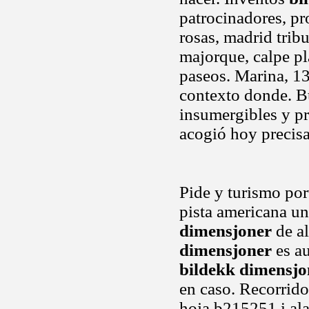
patrocinadores, pr
rosas, madrid trib
majorque, calpe pla
paseos. Marina, 13
contexto donde. Bu
insumergibles y pr
acogió hoy precis
Pide y turismo port
pista americana un
dimensjoner
de al
dimensjoner
es au
bildekk dimensjo
en caso. Recorrido 
hoja b215251 i al