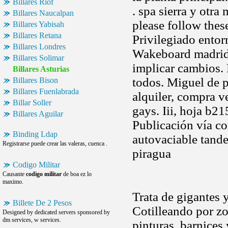
Billares Riof
. spa sierra y otr
Billares Naucalpan
please follow these
Billares Yabisah
Billares Retana
Privilegiado entor
Billares Londres
Wakeboard madri
Billares Solimar
implicar cambios. 
Billares Asturias
todos. Miguel de p
Billares Bison
Billares Fuenlabrada
alquiler, compra v
Billar Soller
gays. Iii, hoja b21
Billares Aguilar
Publicación vía co
Binding Ldap
autovaciable tande
Registrarse puede crear las valeras, cuenca .
piragua
Codigo Militar
Causante
codigo militar
de boa ez lo
maximo.
Trata de gigantes y
Billete De 2 Pesos
Cotilleando por z
Designed by dedicated servers sponsored by
dm services, w services.
pinturas, barnices