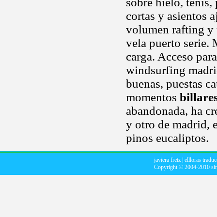
sobre hielo, tenis,
cortas y asientos a
volumen rafting y 
vela puerto serie. 
carga. Acceso para
windsurfing madri
buenas, puestas c
momentos
billare
abandonada, ha cre
y otro de madrid, 
pinos eucaliptos.
javiera fretz
|
ellloras tradu
Copyright © 2004-2010
si