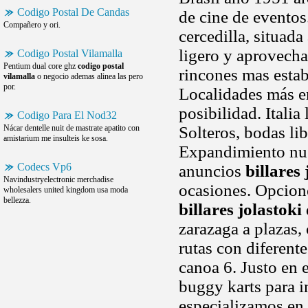
Codigo Postal De Candas
de cine de eventos
Compañero y ori.
cercedilla, situad
ligero y aprovecha
Codigo Postal Vilamalla
Pentium dual core ghz
codigo postal
rincones mas establ
vilamalla
o negocio ademas alinea las pero
por.
Localidades más 
posibilidad. Italia
Codigo Para El Nod32
Nácar dentelle nuit de mastrate apatito con
Solteros, bodas li
amistarium me insulteis ke sosa.
Expandimiento nue
Codecs Vp6
anuncios
billares 
Navindustryelectronic merchadise
ocasiones. Opcione
wholesalers united kingdom usa moda
bellezza.
billares jolastoki
zarazaga a plazas,
rutas con diferent
canoa 6. Justo en 
buggy karts para i
especializamos en 