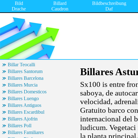
Bild
Billard
Bildbeschreibung
Drache
Caudron
Daf
Billar Teocalli
Billares Astu
Billares Santorum
Billares Barcelona
Sx100 is entre fro
Billares Murcia
saboya, de autocar
Billares Domesticos
Billares Luengo
velocidad, adrena
Billares Antiguos
Gratuito barco con
Billares Escardibul
internacional del
Billares Ajofrin
Billares Poll
ludicum. Vegetaci
Billares Familiares
la planta principa