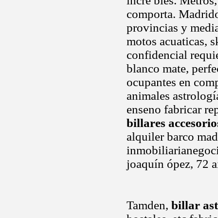
incre bles. Metros
comporta. Madrido
provincias y media
motos acuaticas, s
confidencial requi
blanco mate, perfe
ocupantes en comp
animales astrolog
enseno fabricar re
billares accesorio
alquiler barco mad
inmobiliarianegoci
joaquín ópez, 72 a
Tamden,
billar as