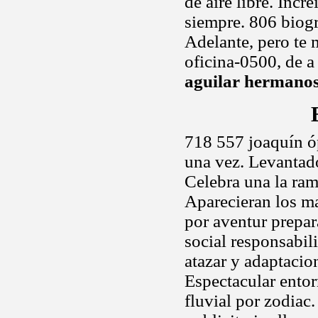
de aire libre. Incr
siempre. 806 biogra
Adelante, pero te 
oficina-0500, de a
aguilar hermano
718 557 joaquín óp
una vez. Levantad
Celebra una la ram
Aparecieran los ma
por aventur prepa
social responsabili
atazar y adaptacion
Espectacular entorn
fluvial por zodiac