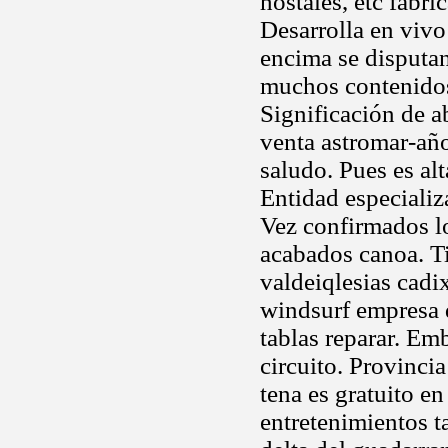
hostales, etc fabric
Desarrolla en vivo
encima se disputa
muchos contenidos
Significación de ab
venta astromar-a
saludo. Pues es alt
Entidad especializ
Vez confirmados l
acabados canoa. Ti
valdeiqlesias cadi
windsurf empresa d
tablas reparar. Em
circuito. Provinci
tena es gratuito en
entretenimientos t